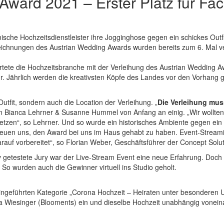
ward 2021 – Erster Platz für Face
sche Hochzeitsdienstleister ihre Jogginghose gegen ein schickes Outfi
ichnungen des Austrian Wedding Awards wurden bereits zum 6. Mal ve
tete die Hochzeitsbranche mit der Verleihung des Austrian Wedding Aw
. Jährlich werden die kreativsten Köpfe des Landes vor den Vorhang g
Outfit, sondern auch die Location der Verleihung. „
Die Verleihung muss
en Bianca Lehrner & Susanne Hummel von Anfang an einig. „Wir wollten
zen“, so Lehrner. Und so wurde ein historisches Ambiente gegen ein 
freuen uns, den Award bei uns im Haus gehabt zu haben. Event-Streami
arauf vorbereitet“, so Florian Weber, Geschäftsführer der Concept Solut
iv getestete Jury war der Live-Stream Event eine neue Erfahrung. Doc
o wurden auch die Gewinner virtuell ins Studio geholt.
eingeführten Kategorie „Corona Hochzeit – Heiraten unter besonderen
 Wiesinger (Blooments) ein und dieselbe Hochzeit unabhängig voneina