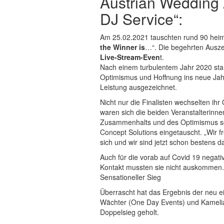
Austrian Wedding A
DJ Service“:
Am 25.02.2021 tauschten rund 90 heimi
the Winner is
…“. Die begehrten Ausze
Live-Stream-Even
t.
Nach einem turbulentem Jahr 2020 star
Optimismus und Hoffnung ins neue Jahr
Leistung ausgezeichnet.
Nicht nur die Finalisten wechselten ihr 
waren sich die beiden Veranstalterinn
Zusammenhalts und des Optimismus set
Concept Solutions eingetauscht. „Wir 
sich und wir sind jetzt schon bestens d
Auch für die vorab auf Covid 19 negat
Kontakt mussten sie nicht auskommen. S
Sensationeller Sieg
Überrascht hat das Ergebnis der neu 
Wächter (One Day Events) und Kamelia
Doppelsieg geholt.