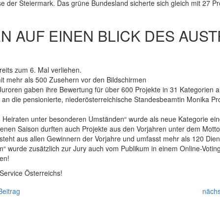
e der Steiermark. Das grüne Bundesland sicherte sich gleich mit 27 Pr
N AUF EINEN BLICK DES AUS
eits zum 6. Mal verliehen.
mit mehr als 500 Zusehern vor den Bildschirmen
 Juroren gaben ihre Bewertung für über 600 Projekte in 31 Kategorien 
 an die pensionierte, niederösterreichische Standesbeamtin Monika Pro
| Heiraten unter besonderen Umständen“ wurde als neue Kategorie ein
nen Saison durften auch Projekte aus den Vorjahren unter dem Motto 
teht aus allen Gewinnern der Vorjahre und umfasst mehr als 120 Dienst
m“ wurde zusätzlich zur Jury auch vom Publikum in einem Online-Votin
en!
ervice Österreichs!
Beitrag
nächs