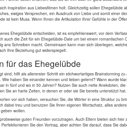
sich Inspiration aus Liebesfilmen holt. Gleichzeitig sollen Ehegelübde a
iches, ewiges Versprechen, ein Ausdruck von Liebe und somit einer d
 ist kein Muss. Wenn Ihnen die Artikulation Ihrer Gefühle in der Öffent
igenes Ehegelübde entscheiden, ist es empfehlenswert, vor dem Verfas
 auch die Zeit für ein Ehegelübde-Date um bei einem romantischen Ca
dig ans Schreiben macht. Gemeinsam kann man sich überlegen, welch
isch Ihre Beziehung gut widerspiegelt.
n für das Ehegelübde
ind, hilft als allererster Schritt ein stichwortartiges Brainstorming zu
 Wie haben Sie einander kennen und lieben gelernt? Wann wurde klar, d
aar in fünf und wo in 50 Jahren? Nutzen Sie auch nette Anekdoten, die 
n Sie an harte Zeiten, in denen er oder sie Sie bereits unterstützt hat.
rten vor sich haben, versuchen Sie, die Wörter in eine Struktur zu br
ich dabei treu und benutzen Sie Ihren eigenen Wortschatz, alles andere
 geben wollen.
de probeweise guten Freunden vorzutragen. Auch Eltern bieten sich hier
 Perfektionieren Sie den Vortrag, aber achten Sie darauf, dass Sie dabei