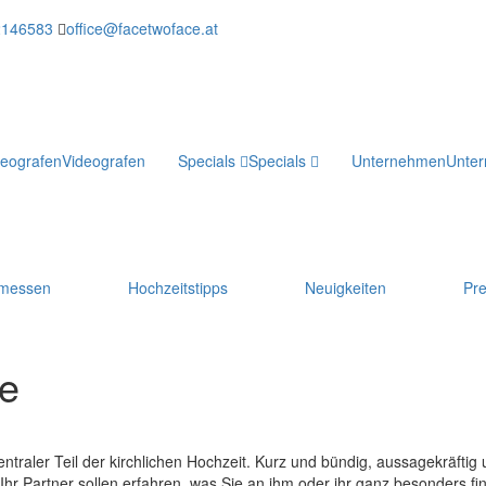
2146583
office@facetwoface.at
deografen
Videografen
Specials
Specials
Unternehmen
Unte
smessen
Hochzeitstipps
Neuigkeiten
Pr
e
ntraler Teil der kirchlichen Hochzeit. Kurz und bündig, aussagekräftig u
r Partner sollen erfahren, was Sie an ihm oder ihr ganz besonders fi