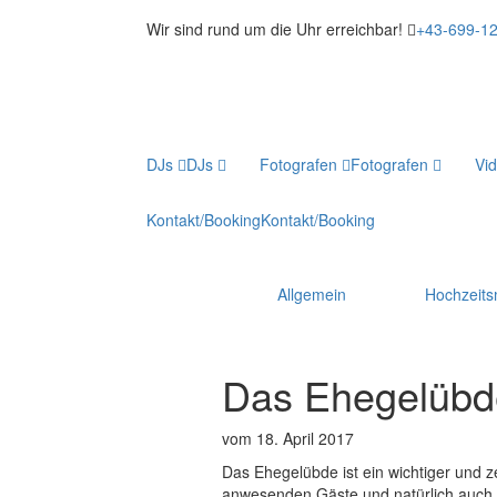
Wir sind rund um die Uhr erreichbar!
+43-699-1
DJs
DJs
Fotografen
Fotografen
Vi
Kontakt/Booking
Kontakt/Booking
Allgemein
Hochzeit
Das Ehegelübd
vom 18. April 2017
Das Ehegelübde ist ein wichtiger und ze
anwesenden Gäste und natürlich auch Ih