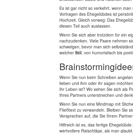
Es ist gar nicht so verkehrt, wenn man 
Vortragen des Ehegelübdes ist persönl
Hochzeit. Gleich vorweg: Das Ehegelübde
diesen Teil auch auslassen.
Wenn Sie sich aber trotzdem für ein e
nachzudenken. Viele Paare nehmen sich
schwelgen, bevor man sich selbststän
welcher
Stil
, von humoristisch bis poet
Brainstormingidee
Wenn Sie nun beim Schreiben angelangt s
lieben und ihm oder ihr sagen möchten.
Ihr Leben ist? Wo sehen Sie sich als P
Ihres Partners unterstreichen und denke
Wenn Sie nun eine Mindmap mit Stichwo
Fließtext zu verwandeln. Bleiben Sie s
Versprechen auf, die Sie Ihrem Partner
Hilfreich ist es, das fertige Ehegelüb
wertvollere Ratschläge, als man glaubt.