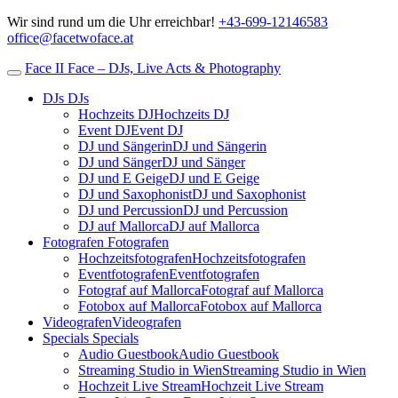
Wir sind rund um die Uhr erreichbar!
+43-699-12146583
office@facetwoface.at
Face II Face – DJs, Live Acts & Photography
DJs
DJs
Hochzeits DJ
Hochzeits DJ
Event DJ
Event DJ
DJ und Sängerin
DJ und Sängerin
DJ und Sänger
DJ und Sänger
DJ und E Geige
DJ und E Geige
DJ und Saxophonist
DJ und Saxophonist
DJ und Percussion
DJ und Percussion
DJ auf Mallorca
DJ auf Mallorca
Fotografen
Fotografen
Hochzeitsfotografen
Hochzeitsfotografen
Eventfotografen
Eventfotografen
Fotograf auf Mallorca
Fotograf auf Mallorca
Fotobox auf Mallorca
Fotobox auf Mallorca
Videografen
Videografen
Specials
Specials
Audio Guestbook
Audio Guestbook
Streaming Studio in Wien
Streaming Studio in Wien
Hochzeit Live Stream
Hochzeit Live Stream